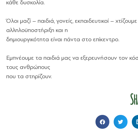
κάθε δυσκολία.
Όλοι μαζί – παιδιά, γονείς, εκπαιδευτικοί – χτίζου
αλληλοϋποστήριξη και η
δημιουργικότητα είναι πάντα στο επίκεντρο.
Εμπνέουμε τα παιδιά μας να εξερευνήσουν τον κόσ
τους ανθρώπους
που τα στηρίζουν.
Sh