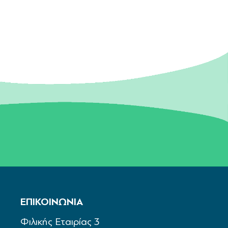
ΕΠΙΚΟΙΝΩΝΙΑ
Φιλικής Εταιρίας 3